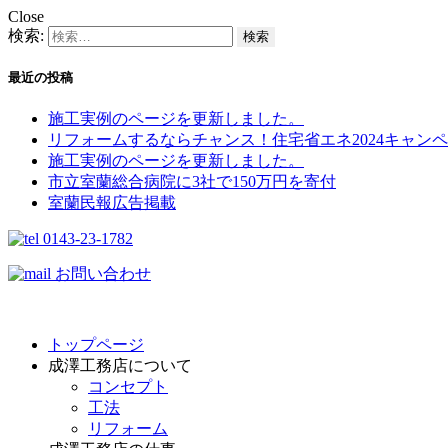
Close
検索:
最近の投稿
施工実例のページを更新しました。
リフォームするならチャンス！住宅省エネ2024キャンペ
施工実例のページを更新しました。
市立室蘭総合病院に3社で150万円を寄付
室蘭民報広告掲載
0143-23-1782
お問い合わせ
トップページ
成澤工務店について
コンセプト
工法
リフォーム