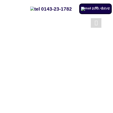
0143-23-1782
お問い合わせ
成澤工務店について
成澤工務店の仕事
トップページ
会社案内
施工実例のページを更新しまし
た。
リフォームするならチャンス！
住宅省エネ2024キャンペーン​
施工実例のページを更新しまし