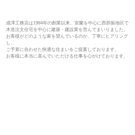
た。
市立室蘭総合病院に3社で150万
円を寄付
成澤工務店は1984年の創業以来、室蘭を中心に西胆振地区で
室蘭民報広告掲載
木造注文住宅を中心に建築・建設業を営んでまいりました。
お客様がどのような家を望んでいるのか、丁寧にヒアリング
し、
ご予算に合わせた快適な住まいをご提案しております。
お客様に本当に喜んでいただける仕事を心がけております。