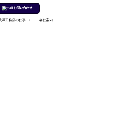
お問い合わせ
成澤工務店の仕事
会社案内
施工実例のページを更新しまし
た。
リフォームするならチャンス！
住宅省エネ2024キャンペーン​
施工実例のページを更新しまし
た。
市立室蘭総合病院に3社で150万
円を寄付
室蘭民報広告掲載