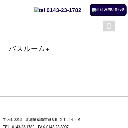
0143-23-1782
お問い合わせ
成澤工務店について
成澤工務店の仕事
トップページ
会社案内
バスルーム+
施工実例のページを更新しまし
た。
リフォームするならチャンス！
住宅省エネ2024キャンペーン​
施工実例のページを更新しまし
た。
市立室蘭総合病院に3社で150万
円を寄付
〒051-0013 北海道室蘭市舟見町２丁目４－６
室蘭民報広告掲載
TEL. 0143-23-1782 FAX.0143-23-3007