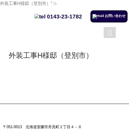
外装工事H様邸（登別市）" />
0143-23-1782
お問い合わせ
成澤工務店について
成澤工務店の仕事
トップページ
会社案内
外装工事H様邸（登別市）
施工実例のページを更新しまし
た。
リフォームするならチャンス！
住宅省エネ2024キャンペーン​
施工実例のページを更新しまし
た。
市立室蘭総合病院に3社で150万
円を寄付
室蘭民報広告掲載
〒051-0013 北海道室蘭市舟見町２丁目４－６