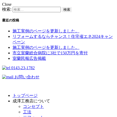
Close
検索:
最近の投稿
施工実例のページを更新しました。
リフォームするならチャンス！住宅省エネ2024キャン
ペーン​
施工実例のページを更新しました。
市立室蘭総合病院に3社で150万円を寄付
室蘭民報広告掲載
0143-23-1782
お問い合わせ
トップページ
成澤工務店について
コンセプト
工法