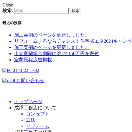
Close
検索:
最近の投稿
施工実例のページを更新しました。
リフォームするならチャンス！住宅省エネ2024キャンペ
施工実例のページを更新しました。
市立室蘭総合病院に3社で150万円を寄付
室蘭民報広告掲載
0143-23-1782
お問い合わせ
トップページ
成澤工務店について
コンセプト
工法
リフォーム