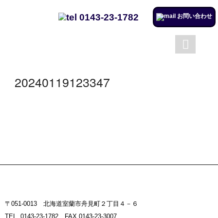
0143-23-1782
お問い合わせ
成澤工務店について
成澤工務店の仕事
トップページ
会社案内
20240119123347
施工実例のページを更新しまし
た。
リフォームするならチャンス！
住宅省エネ2024キャンペーン​
施工実例のページを更新しまし
た。
市立室蘭総合病院に3社で150万
円を寄付
〒051-0013 北海道室蘭市舟見町２丁目４－６
室蘭民報広告掲載
TEL. 0143-23-1782 FAX.0143-23-3007