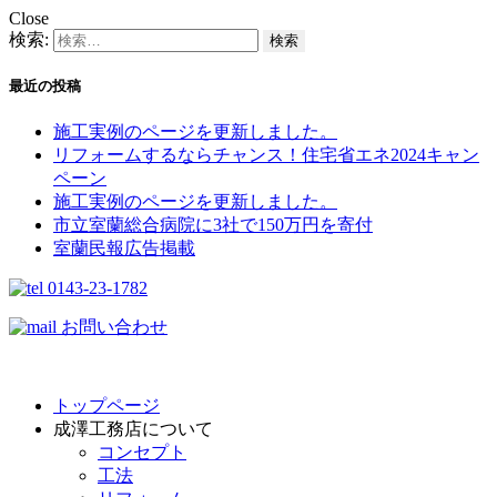
Close
検索:
最近の投稿
施工実例のページを更新しました。
リフォームするならチャンス！住宅省エネ2024キャン
ペーン​
施工実例のページを更新しました。
市立室蘭総合病院に3社で150万円を寄付
室蘭民報広告掲載
0143-23-1782
お問い合わせ
トップページ
成澤工務店について
コンセプト
工法