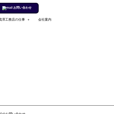
お問い合わせ
成澤工務店の仕事
会社案内
施工実例のページを更新しまし
た。
リフォームするならチャンス！
住宅省エネ2024キャンペーン​
施工実例のページを更新しまし
た。
市立室蘭総合病院に3社で150万
円を寄付
室蘭民報広告掲載
でのお問い合わせ