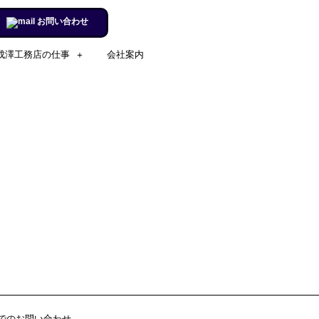
お問い合わせ
成澤工務店の仕事
会社案内
施工実例のページを更新しまし
た。
リフォームするならチャンス！
住宅省エネ2024キャンペーン​
施工実例のページを更新しまし
た。
市立室蘭総合病院に3社で150万
円を寄付
室蘭民報広告掲載
でのお問い合わせ