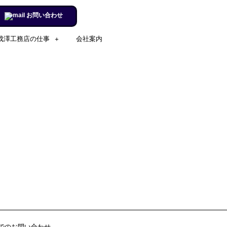
お問い合わせ
成澤工務店の仕事
会社案内
施工実例のページを更新しまし
た。
リフォームするならチャンス！
住宅省エネ2024キャンペーン​
施工実例のページを更新しまし
た。
市立室蘭総合病院に3社で150万
円を寄付
室蘭民報広告掲載
でのお問い合わせ