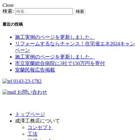
Close
検索:
最近の投稿
施工実例のページを更新しました。
リフォームするならチャンス！住宅省エネ2024キャン
ペーン​
施工実例のページを更新しました。
市立室蘭総合病院に3社で150万円を寄付
室蘭民報広告掲載
0143-23-1782
お問い合わせ
トップページ
成澤工務店について
コンセプト
工法