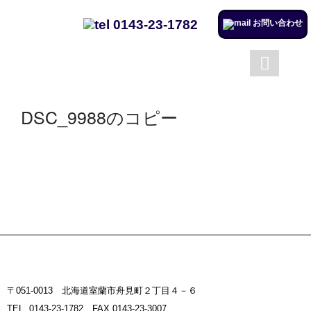
0143-23-1782
お問い合わせ
成澤工務店について
成澤工務店の仕事
トップページ
会社案内
DSC_9988のコピー
施工実例のページを更新しまし
た。
リフォームするならチャンス！
住宅省エネ2024キャンペーン​
施工実例のページを更新しまし
た。
市立室蘭総合病院に3社で150万
円を寄付
〒051-0013 北海道室蘭市舟見町２丁目４－６
室蘭民報広告掲載
TEL. 0143-23-1782 FAX.0143-23-3007