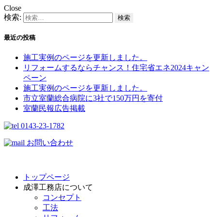
Close
検索:
最近の投稿
施工実例のページを更新しました。
リフォームするならチャンス！住宅省エネ2024キャン
ペーン​
施工実例のページを更新しました。
市立室蘭総合病院に3社で150万円を寄付
室蘭民報広告掲載
0143-23-1782
お問い合わせ
トップページ
成澤工務店について
コンセプト
工法