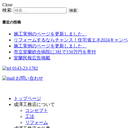
Close
検索:
最近の投稿
施工実例のページを更新しました。
リフォームするならチャンス！住宅省エネ2024キャンペ
施工実例のページを更新しました。
市立室蘭総合病院に3社で150万円を寄付
室蘭民報広告掲載
0143-23-1782
お問い合わせ
トップページ
成澤工務店について
コンセプト
工法
リフォーム