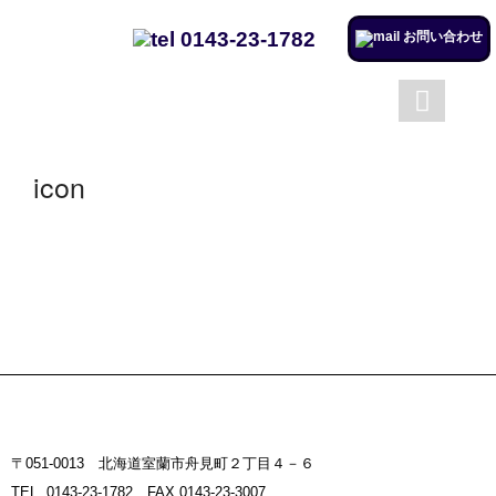
0143-23-1782
お問い合わせ
成澤工務店について
成澤工務店の仕事
トップページ
会社案内
icon
施工実例のページを更新しまし
た。
リフォームするならチャンス！
住宅省エネ2024キャンペーン​
施工実例のページを更新しまし
た。
市立室蘭総合病院に3社で150万
円を寄付
〒051-0013 北海道室蘭市舟見町２丁目４－６
室蘭民報広告掲載
TEL. 0143-23-1782 FAX.0143-23-3007