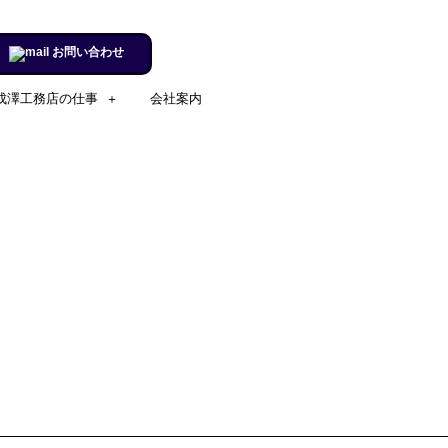
お問い合わせ
成澤工務店の仕事
会社案内
施工実例のページを更新しまし
た。
リフォームするならチャンス！
住宅省エネ2024キャンペーン​
施工実例のページを更新しまし
た。
市立室蘭総合病院に3社で150万
円を寄付
室蘭民報広告掲載