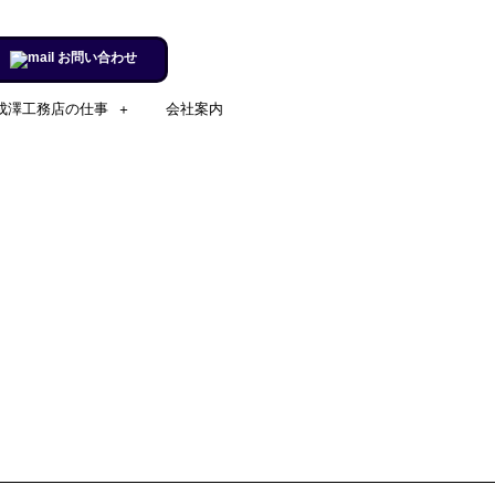
お問い合わせ
成澤工務店の仕事
会社案内
施工実例のページを更新しまし
た。
リフォームするならチャンス！
住宅省エネ2024キャンペーン​
施工実例のページを更新しまし
た。
市立室蘭総合病院に3社で150万
円を寄付
室蘭民報広告掲載