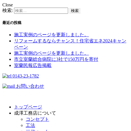
Close
検索:
最近の投稿
施工実例のページを更新しました。
リフォームするならチャンス！住宅省エネ2024キャン
ペーン​
施工実例のページを更新しました。
市立室蘭総合病院に3社で150万円を寄付
室蘭民報広告掲載
0143-23-1782
お問い合わせ
トップページ
成澤工務店について
コンセプト
工法