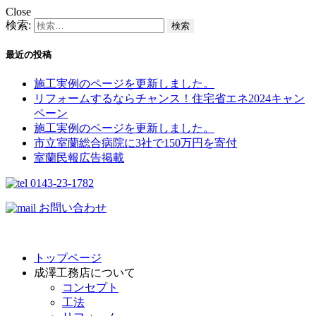
Close
検索:
最近の投稿
施工実例のページを更新しました。
リフォームするならチャンス！住宅省エネ2024キャン
ペーン​
施工実例のページを更新しました。
市立室蘭総合病院に3社で150万円を寄付
室蘭民報広告掲載
0143-23-1782
お問い合わせ
トップページ
成澤工務店について
コンセプト
工法