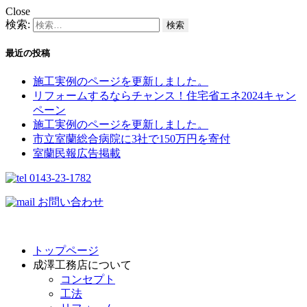
Close
検索:
最近の投稿
施工実例のページを更新しました。
リフォームするならチャンス！住宅省エネ2024キャン
ペーン​
施工実例のページを更新しました。
市立室蘭総合病院に3社で150万円を寄付
室蘭民報広告掲載
0143-23-1782
お問い合わせ
トップページ
成澤工務店について
コンセプト
工法