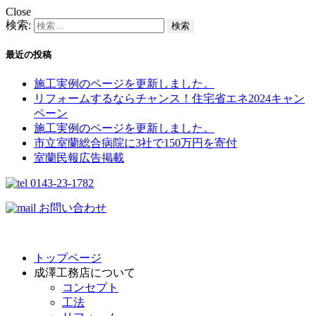
Close
検索:
最近の投稿
施工実例のページを更新しました。
リフォームするならチャンス！住宅省エネ2024キャン
ペーン​
施工実例のページを更新しました。
市立室蘭総合病院に3社で150万円を寄付
室蘭民報広告掲載
0143-23-1782
お問い合わせ
トップページ
成澤工務店について
コンセプト
工法