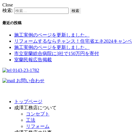
Close
検索:
最近の投稿
施工実例のページを更新しました。
リフォームするならチャンス！住宅省エネ2024キャンペ
施工実例のページを更新しました。
市立室蘭総合病院に3社で150万円を寄付
室蘭民報広告掲載
0143-23-1782
お問い合わせ
トップページ
成澤工務店について
コンセプト
工法
リフォーム