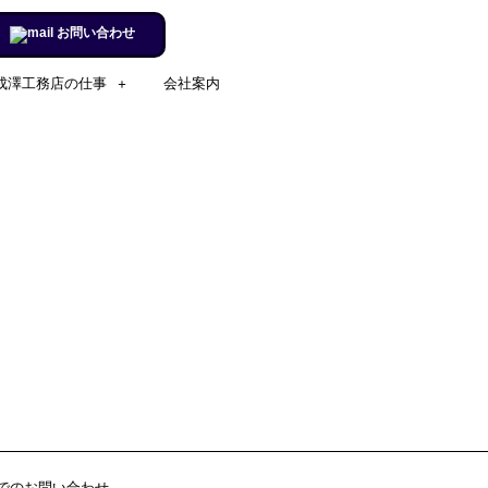
お問い合わせ
成澤工務店の仕事
会社案内
施工実例のページを更新しまし
た。
リフォームするならチャンス！
住宅省エネ2024キャンペーン​
施工実例のページを更新しまし
た。
市立室蘭総合病院に3社で150万
円を寄付
室蘭民報広告掲載
でのお問い合わせ