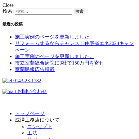
Close
検索:
最近の投稿
施工実例のページを更新しました。
リフォームするならチャンス！住宅省エネ2024キャン
ペーン​
施工実例のページを更新しました。
市立室蘭総合病院に3社で150万円を寄付
室蘭民報広告掲載
0143-23-1782
お問い合わせ
トップページ
成澤工務店について
コンセプト
工法