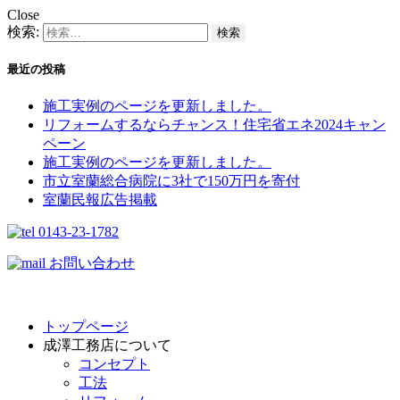
Close
検索:
最近の投稿
施工実例のページを更新しました。
リフォームするならチャンス！住宅省エネ2024キャン
ペーン​
施工実例のページを更新しました。
市立室蘭総合病院に3社で150万円を寄付
室蘭民報広告掲載
0143-23-1782
お問い合わせ
トップページ
成澤工務店について
コンセプト
工法