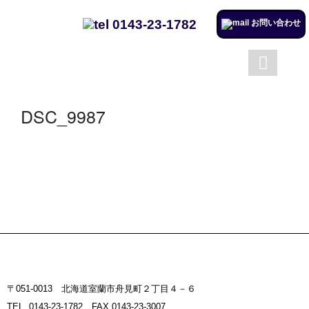
0143-23-1782
お問い合わせ
成澤工務店について
成澤工務店の仕事
トップページ
会社案内
DSC_9987
施工実例のページを更新しまし
た。
リフォームするならチャンス！
住宅省エネ2024キャンペーン​
施工実例のページを更新しまし
た。
市立室蘭総合病院に3社で150万
円を寄付
〒051-0013 北海道室蘭市舟見町２丁目４－６
室蘭民報広告掲載
TEL. 0143-23-1782 FAX.0143-23-3007