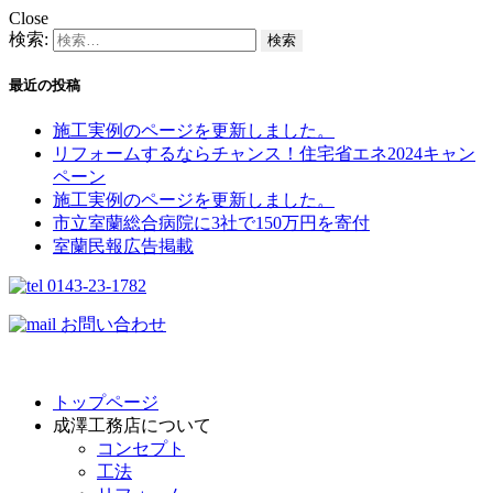
Close
検索:
最近の投稿
施工実例のページを更新しました。
リフォームするならチャンス！住宅省エネ2024キャン
ペーン​
施工実例のページを更新しました。
市立室蘭総合病院に3社で150万円を寄付
室蘭民報広告掲載
0143-23-1782
お問い合わせ
トップページ
成澤工務店について
コンセプト
工法