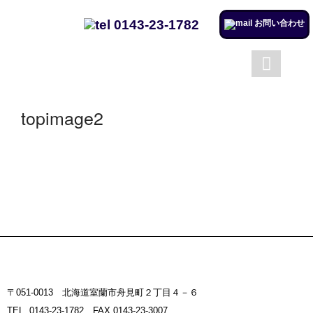
0143-23-1782
お問い合わせ
成澤工務店について
成澤工務店の仕事
トップページ
会社案内
topimage2
施工実例のページを更新しまし
た。
リフォームするならチャンス！
住宅省エネ2024キャンペーン​
施工実例のページを更新しまし
た。
市立室蘭総合病院に3社で150万
円を寄付
〒051-0013 北海道室蘭市舟見町２丁目４－６
室蘭民報広告掲載
TEL. 0143-23-1782 FAX.0143-23-3007