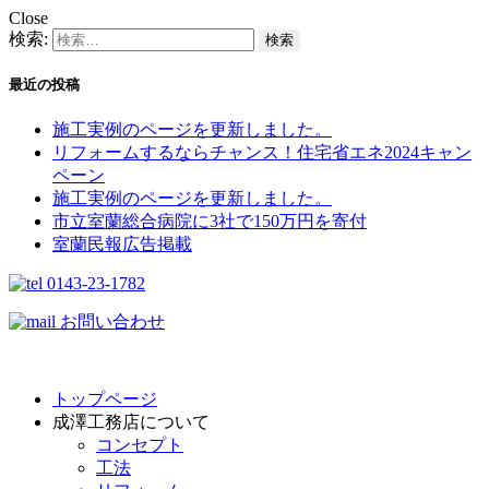
Close
検索:
最近の投稿
施工実例のページを更新しました。
リフォームするならチャンス！住宅省エネ2024キャン
ペーン​
施工実例のページを更新しました。
市立室蘭総合病院に3社で150万円を寄付
室蘭民報広告掲載
0143-23-1782
お問い合わせ
トップページ
成澤工務店について
コンセプト
工法