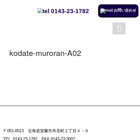
0143-23-1782
お問い合わせ
成澤工務店について
成澤工務店の仕事
トップページ
会社案内
kodate-muroran-A02
施工実例のページを更新しまし
た。
リフォームするならチャンス！
住宅省エネ2024キャンペーン​
施工実例のページを更新しまし
た。
市立室蘭総合病院に3社で150万
円を寄付
〒051-0013 北海道室蘭市舟見町２丁目４－６
室蘭民報広告掲載
TEL. 0143-23-1782 FAX.0143-23-3007