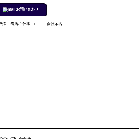
お問い合わせ
成澤工務店の仕事
会社案内
施工実例のページを更新しまし
た。
リフォームするならチャンス！
住宅省エネ2024キャンペーン​
施工実例のページを更新しまし
た。
市立室蘭総合病院に3社で150万
円を寄付
室蘭民報広告掲載
でのお問い合わせ