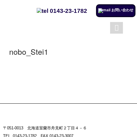
0143-23-1782
お問い合わせ
成澤工務店について
成澤工務店の仕事
トップページ
会社案内
nobo_Stei1
施工実例のページを更新しまし
た。
リフォームするならチャンス！
住宅省エネ2024キャンペーン​
施工実例のページを更新しまし
た。
市立室蘭総合病院に3社で150万
円を寄付
〒051-0013 北海道室蘭市舟見町２丁目４－６
室蘭民報広告掲載
TEL. 0143-23-1782 FAX.0143-23-3007