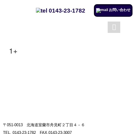
0143-23-1782
お問い合わせ
成澤工務店について
成澤工務店の仕事
トップページ
会社案内
1+
施工実例のページを更新しまし
た。
リフォームするならチャンス！
住宅省エネ2024キャンペーン​
施工実例のページを更新しまし
た。
市立室蘭総合病院に3社で150万
円を寄付
〒051-0013 北海道室蘭市舟見町２丁目４－６
室蘭民報広告掲載
TEL. 0143-23-1782 FAX.0143-23-3007