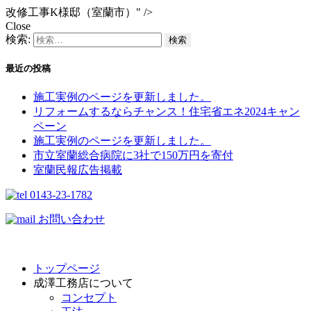
改修工事K様邸（室蘭市）" />
Close
検索:
最近の投稿
施工実例のページを更新しました。
リフォームするならチャンス！住宅省エネ2024キャン
ペーン​
施工実例のページを更新しました。
市立室蘭総合病院に3社で150万円を寄付
室蘭民報広告掲載
0143-23-1782
お問い合わせ
トップページ
成澤工務店について
コンセプト