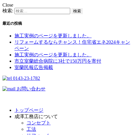
Close
検索:
最近の投稿
施工実例のページを更新しました。
リフォームするならチャンス！住宅省エネ2024キャン
ペーン​
施工実例のページを更新しました。
市立室蘭総合病院に3社で150万円を寄付
室蘭民報広告掲載
0143-23-1782
お問い合わせ
トップページ
成澤工務店について
コンセプト
工法