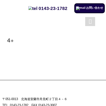
0143-23-1782
お問い合わせ
成澤工務店について
成澤工務店の仕事
トップページ
会社案内
4+
施工実例のページを更新しまし
た。
リフォームするならチャンス！
住宅省エネ2024キャンペーン​
施工実例のページを更新しまし
た。
市立室蘭総合病院に3社で150万
円を寄付
〒051-0013 北海道室蘭市舟見町２丁目４－６
室蘭民報広告掲載
TEL. 0143-23-1782 FAX.0143-23-3007