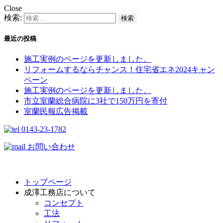
Close
検索:
最近の投稿
施工実例のページを更新しました。
リフォームするならチャンス！住宅省エネ2024キャン
ペーン​
施工実例のページを更新しました。
市立室蘭総合病院に3社で150万円を寄付
室蘭民報広告掲載
0143-23-1782
お問い合わせ
トップページ
成澤工務店について
コンセプト
工法