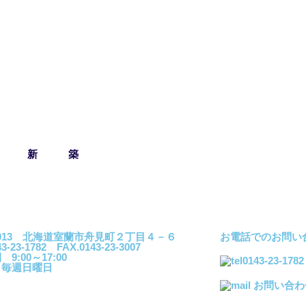
新 築
イーテックス第二学生寮（室蘭市）
）室蘭架設工事事務所（室蘭市）
）イーテックス学生寮（室蘭市）
）イーテックス事務所（室蘭市）
新築17.H様邸（室蘭市）
新築16.A様邸（室蘭市）
新築S様邸（室蘭市）
倉庫新築（室蘭市）
TO様邸（室蘭市）
K様邸（室蘭市）
O様邸（室蘭市）
N様邱（伊達市）
O様邸（室蘭市）
K様邸（室蘭市）
S様邸（室蘭市）
S様邸（室蘭市）
T様邸（室蘭市）
F様邸（札幌市）
-0013 北海道室蘭市舟見町２丁目４－６
お電話でのお問い
43-23-1782 FAX.0143-23-3007
9:00～17:00
0143-23-1782
 毎週日曜日
お問い合わ