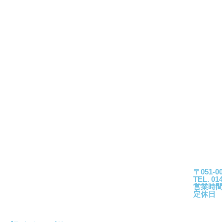
（株）
（有
（株
（株
〒051
TEL. 01
営業時間 
定休日