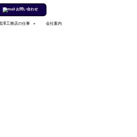
お問い合わせ
成澤工務店の仕事
会社案内
施工実例のページを更新しまし
た。
リフォームするならチャンス！
住宅省エネ2024キャンペーン​
施工実例のページを更新しまし
た。
市立室蘭総合病院に3社で150万
円を寄付
室蘭民報広告掲載